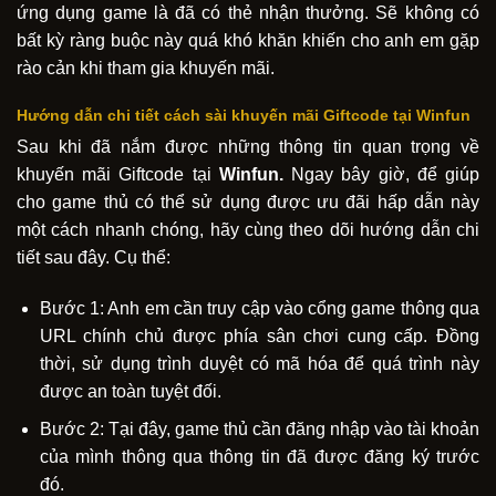
ứng dụng game là đã có thẻ nhận thưởng. Sẽ không có
bất kỳ ràng buộc này quá khó khăn khiến cho anh em gặp
rào cản khi tham gia khuyến mãi.
Hướng dẫn chi tiết cách sài khuyến mãi Giftcode tại Winfun
Sau khi đã nắm được những thông tin quan trọng về
khuyến mãi Giftcode tại
Winfun.
Ngay bây giờ, để giúp
cho game thủ có thể sử dụng được ưu đãi hấp dẫn này
một cách nhanh chóng, hãy cùng theo dõi hướng dẫn chi
tiết sau đây. Cụ thể:
Bước 1: Anh em cần truy cập vào cổng game thông qua
URL chính chủ được phía sân chơi cung cấp. Đồng
thời, sử dụng trình duyệt có mã hóa để quá trình này
được an toàn tuyệt đối.
Bước 2: Tại đây, game thủ cần đăng nhập vào tài khoản
của mình thông qua thông tin đã được đăng ký trước
đó.