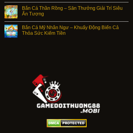
Bắn Cá Thần Rồng – Săn Thưởng Giải Trí Siêu
Ấn Tượng
Bắn Cá Mỹ Nhân Ngư – Khuấy Động Biển Cả
Thỏa Sức Kiếm Tiền