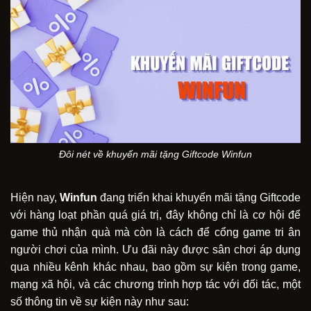
Đôi nét về khuyến mãi tặng Giftcode Winfun
Hiện nay,
Winfun
đang triển khai khuyến mãi tặng Giftcode
với hàng loạt phần quá giá trị, đây không chỉ là cơ hội để
game thủ nhận quà mà còn là cách để cổng game tri ân
người chơi của mình. Ưu đãi này được sân chơi áp dụng
qua nhiều kênh khác nhau, bao gồm sự kiện trong game,
mạng xã hội, và các chương trình hợp tác với đối tác, một
số thông tin về sự kiện này như sau: