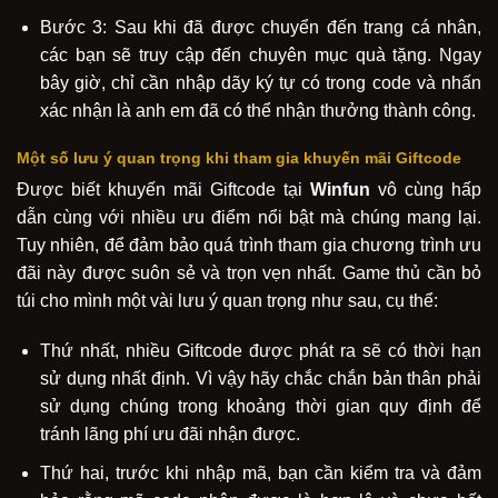
Bước 3: Sau khi đã được chuyển đến trang cá nhân,
các bạn sẽ truy cập đến chuyên mục quà tặng. Ngay
bây giờ, chỉ cần nhập dãy ký tự có trong code và nhấn
xác nhận là anh em đã có thể nhận thưởng thành công.
Một số lưu ý quan trọng khi tham gia khuyến mãi Giftcode
Được biết khuyến mãi Giftcode tại
Winfun
vô cùng hấp
dẫn cùng với nhiều ưu điểm nổi bật mà chúng mang lại.
Tuy nhiên, để đảm bảo quá trình tham gia chương trình ưu
đãi này được suôn sẻ và trọn vẹn nhất. Game thủ cần bỏ
túi cho mình một vài lưu ý quan trọng như sau, cụ thể:
Thứ nhất, nhiều Giftcode được phát ra sẽ có thời hạn
sử dụng nhất định. Vì vậy hãy chắc chắn bản thân phải
sử dụng chúng trong khoảng thời gian quy định để
tránh lãng phí ưu đãi nhận được.
Thứ hai, trước khi nhập mã, bạn cần kiểm tra và đảm