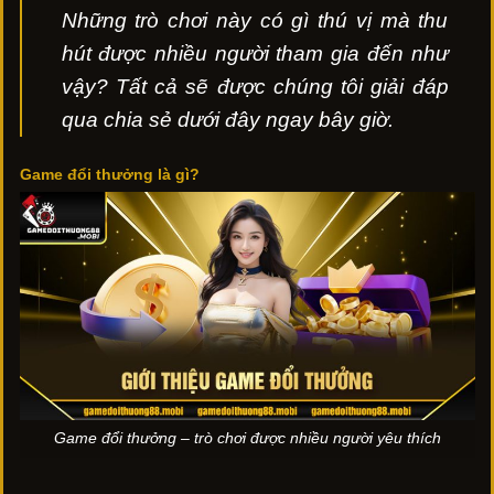
Những trò chơi này có gì thú vị mà thu
hút được nhiều người tham gia đến như
vậy? Tất cả sẽ được chúng tôi giải đáp
qua chia sẻ dưới đây ngay bây giờ.
Game đổi thưởng là gì?
Game đổi thưởng – trò chơi được nhiều người yêu thích