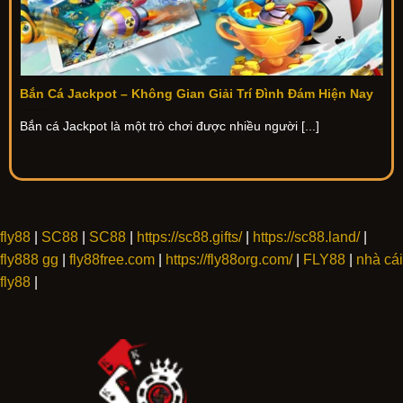
Top game đổi thưởng được ưa chuộng nhất 2024
Thị trường giải trí ngày càng phát triển mạnh mẽ với nhiều
trò chơi cá cược hấp dẫn, thú vị. Dưới đây là top những
game đổi thưởng
đang làm mưa làm gió trong 8 tháng
đầu năm 2024.
Bắn Cá Jackpot – Không Gian Giải Trí Đình Đám Hiện Nay
Bắn cá Jackpot là một trò chơi được nhiều người [...]
fly88
|
SC88
|
SC88
|
https://sc88.gifts/
|
https://sc88.land/
|
fly888 gg
|
fly88free.com
|
https://fly88org.com/
|
FLY88
|
nhà cái
fly88
|
Tổng hợp các game đổi thưởng hot nhất hiện nay
Baccarat – game đổi thưởng cực hay