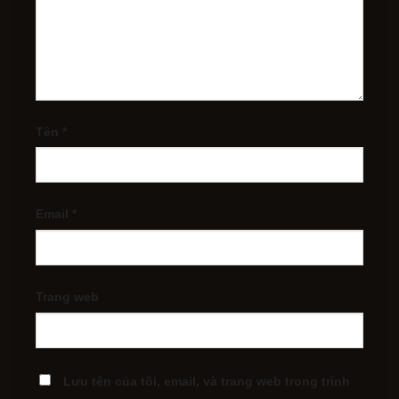
Tên
*
Email
*
Trang web
Lưu tên của tôi, email, và trang web trong trình