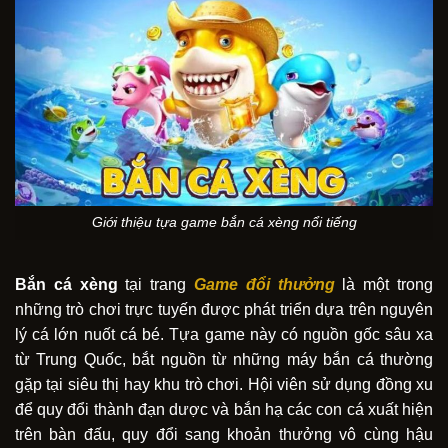
Giới thiệu tựa game bắn cá xèng nổi tiếng
Bắn cá xèng
tại trang
Game đổi thưởng
là một trong
những trò chơi trực tuyến được phát triển dựa trên nguyên
lý cá lớn nuốt cá bé. Tựa game này có nguồn gốc sâu xa
từ Trung Quốc, bắt nguồn từ những máy bắn cá thường
gặp tại siêu thị hay khu trò chơi. Hội viên sử dụng đồng xu
để quy đổi thành đạn dược và bắn hạ các con cá xuất hiện
trên bàn đấu, quy đổi sang khoản thưởng vô cùng hậu