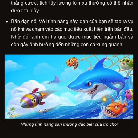
thắng cược, tích lũy lượng lớn xu thưởng có thể nhận
được tại đây.
Bắn đạn nổ: Với tính năng này, đạn của bạn sẽ tạo ra vụ
nổ khi va chạm vào các mục tiêu xuất hiện trên bàn đấu.
Nhờ đó, anh em hạ gục được mục tiêu ngắm bắn và
còn gây ảnh hưởng đến những con cá xung quanh.
Những tính năng săn thưởng đặc biệt của trò chơi