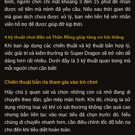
bình, người chơi chỉ mất khoảng 3 đến 15 phút để nhận
được số tiền mà mình đã yêu cầu. Nếu sau thời gian đó
mà giao dịch chưa được xử lý, bạn nên liên hệ với nhân
viên hỗ trợ để được giúp đỡ kịp thời.
4 kỹ thuật chơi Bắn cá Thần Rồng giúp tăng cơ hội thắng
Khi bạn áp dụng các chiến thuật và kỹ thuật bắn hợp lý,
việc giải trí và kiếm thưởng từ Super Dragon sẽ trở nên dễ
dàng hơn rất nhiều. Dưới đây là 3 kỹ thuật quan trọng mà
mỗi người chơi cần biết:
Chiến thuật bắn ria tham gia vào trò chơi
Hãy chú ý quan sát và chọn những con cá nhỏ đang di
chuyển theo đàn, gần mép màn hình. Khi đó, chúng ta sử
dụng những loại vũ khí có sát thương không cần quá cao
nhưng bắn liên tục vào mục tiêu đã chọn trước đó. Nếu
chúng di chuyển nhanh hơn, cần điều chỉnh tốc độ bắn ria
cho đến khi tiêu diệt hoàn toàn.