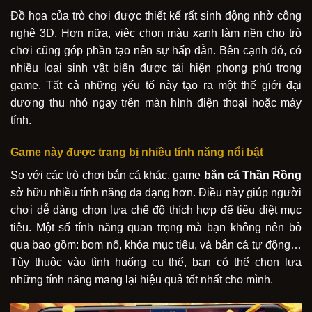
Đồ họa của trò chơi được thiết kế rất sinh động nhờ công
nghệ 3D. Hơn nữa, việc chọn màu xanh làm nền cho trò
chơi cũng góp phần tạo nên sự hấp dẫn. Bên cạnh đó, có
nhiều loại sinh vật biển được tái hiện phong phú trong
game. Tất cả những yếu tố này tạo ra một thế giới đại
dương thu nhỏ ngay trên màn hình điện thoại hoặc máy
tính.
Game này được trang bị nhiều tính năng nổi bật
So với các trò chơi bắn cá khác, game
bắn cá Thần Rồng
sở hữu nhiều tính năng đa dạng hơn. Điều này giúp người
chơi dễ dàng chọn lựa chế độ thích hợp để tiêu diệt mục
tiêu. Một số tính năng quan trọng mà bạn không nên bỏ
qua bao gồm: bom nổ, khóa mục tiêu, và bắn cá tự động…
Tùy thuộc vào tình huống cụ thể, bạn có thể chọn lựa
những tính năng mang lại hiệu quả tốt nhất cho mình.