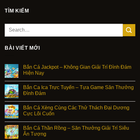
TÌM KIẾM
BÀI VIẾT MỚI
Bắn Cá Jackpot – Không Gian Giải Trí Đình Đám
Hiện Nay
Bắn Ca Ica Trực Tuyến – Tựa Game Săn Thưởng
Đình Đám
Bắn Cá Xèng Cùng Các Thử Thách Đại Dương
Cực Lôi Cuốn
Bắn Cá Thần Rồng – Săn Thưởng Giải Trí Siêu
Ấn Tượng