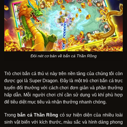
Đôi nét cơ bản về bắn cá Thần Rồng
Trò chơi bắn cá thú vị này trên nền tảng của chúng tôi còn
được gọi là Super Dragon. Đây là một trò chơi bắn cá trực
tuyến đổi thưởng với cách chơi đơn giản và phần thưởng
hấp dẫn. Mỗi người chơi chỉ cần sử dụng vũ khí phù hợp
để tiêu diệt mục tiêu và nhận thưởng nhanh chóng.
Trong
bắn cá Thần Rồng
có sự hiện diện của nhiều loài
sinh vật biển với kích thước, màu sắc và hình dáng phong