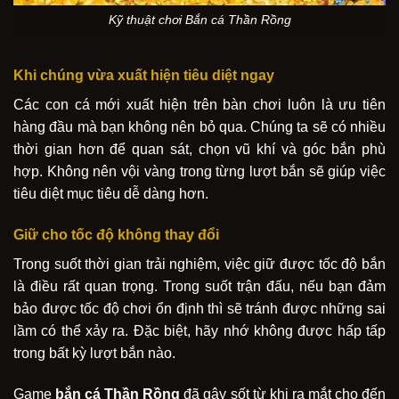
Kỹ thuật chơi Bắn cá Thần Rồng
Khi chúng vừa xuất hiện tiêu diệt ngay
Các con cá mới xuất hiện trên bàn chơi luôn là ưu tiên
hàng đầu mà bạn không nên bỏ qua. Chúng ta sẽ có nhiều
thời gian hơn để quan sát, chọn vũ khí và góc bắn phù
hợp. Không nên vội vàng trong từng lượt bắn sẽ giúp việc
tiêu diệt mục tiêu dễ dàng hơn.
Giữ cho tốc độ không thay đổi
Trong suốt thời gian trải nghiệm, việc giữ được tốc độ bắn
là điều rất quan trọng. Trong suốt trận đấu, nếu bạn đảm
bảo được tốc độ chơi ổn định thì sẽ tránh được những sai
lầm có thể xảy ra. Đặc biệt, hãy nhớ không được hấp tấp
trong bất kỳ lượt bắn nào.
Game
bắn cá Thần Rồng
đã gây sốt từ khi ra mắt cho đến